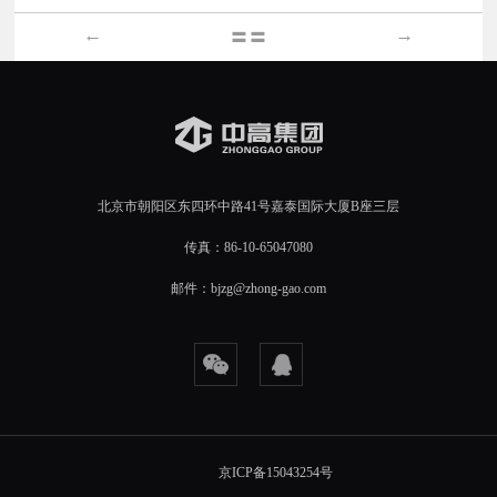
←
→
〓〓
北京市朝阳区东四环中路41号嘉泰国际大厦B座三层
传真：86-10-65047080
邮件：bjzg@zhong-gao.com
京ICP备15043254号